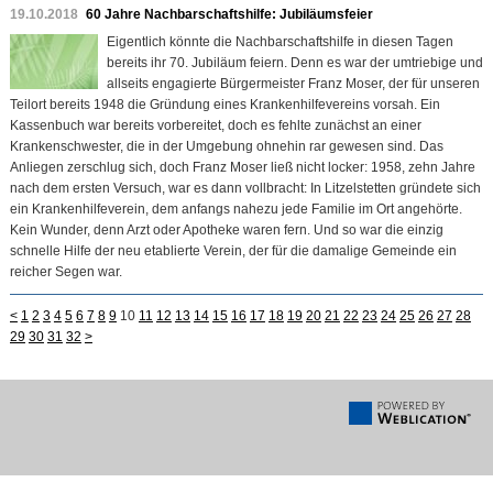
19.10.2018
60 Jahre Nachbarschaftshilfe: Jubiläumsfeier
Eigentlich könnte die Nachbarschaftshilfe in diesen Tagen
bereits ihr 70. Jubiläum feiern. Denn es war der umtriebige und
allseits engagierte Bürgermeister Franz Moser, der für unseren
Teilort bereits 1948 die Gründung eines Krankenhilfevereins vorsah. Ein
Kassenbuch war bereits vorbereitet, doch es fehlte zunächst an einer
Krankenschwester, die in der Umgebung ohnehin rar gewesen sind. Das
Anliegen zerschlug sich, doch Franz Moser ließ nicht locker: 1958, zehn Jahre
nach dem ersten Versuch, war es dann vollbracht: In Litzelstetten gründete sich
ein Krankenhilfeverein, dem anfangs nahezu jede Familie im Ort angehörte.
Kein Wunder, denn Arzt oder Apotheke waren fern. Und so war die einzig
schnelle Hilfe der neu etablierte Verein, der für die damalige Gemeinde ein
reicher Segen war.
<
1
2
3
4
5
6
7
8
9
10
11
12
13
14
15
16
17
18
19
20
21
22
23
24
25
26
27
28
29
30
31
32
>