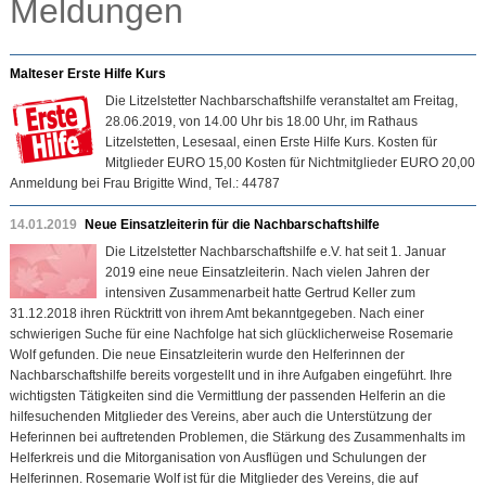
Meldungen
Malteser Erste Hilfe Kurs
Die Litzelstetter Nachbarschaftshilfe veranstaltet am Freitag,
28.06.2019, von 14.00 Uhr bis 18.00 Uhr, im Rathaus
Litzelstetten, Lesesaal, einen Erste Hilfe Kurs. Kosten für
Mitglieder EURO 15,00 Kosten für Nichtmitglieder EURO 20,00
Anmeldung bei Frau Brigitte Wind, Tel.: 44787
14.01.2019
Neue Einsatzleiterin für die Nachbarschaftshilfe
Die Litzelstetter Nachbarschaftshilfe e.V. hat seit 1. Januar
2019 eine neue Einsatzleiterin. Nach vielen Jahren der
intensiven Zusammenarbeit hatte Gertrud Keller zum
31.12.2018 ihren Rücktritt von ihrem Amt bekanntgegeben. Nach einer
schwierigen Suche für eine Nachfolge hat sich glücklicherweise Rosemarie
Wolf gefunden. Die neue Einsatzleiterin wurde den Helferinnen der
Nachbarschaftshilfe bereits vorgestellt und in ihre Aufgaben eingeführt. Ihre
wichtigsten Tätigkeiten sind die Vermittlung der passenden Helferin an die
hilfesuchenden Mitglieder des Vereins, aber auch die Unterstützung der
Heferinnen bei auftretenden Problemen, die Stärkung des Zusammenhalts im
Helferkreis und die Mitorganisation von Ausflügen und Schulungen der
Helferinnen. Rosemarie Wolf ist für die Mitglieder des Vereins, die auf