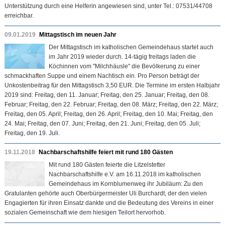
Unterstützung durch eine Helferin angewiesen sind, unter Tel.: 07531/44708
erreichbar.
09.01.2019
Mittagstisch im neuen Jahr
Der Mittagstisch im katholischen Gemeindehaus startet auch
im Jahr 2019 wieder durch. 14-tägig freitags laden die
Köchinnen vom "Milchhäusle" die Bevölkerung zu einer
schmackhaften Suppe und einem Nachtisch ein. Pro Person beträgt der
Unkostenbeitrag für den Mittagstisch 3,50 EUR. Die Termine im ersten Halbjahr
2019 sind: Freitag, den 11. Januar; Freitag, den 25. Januar; Freitag, den 08.
Februar; Freitag, den 22. Februar; Freitag, den 08. März; Freitag, den 22. März;
Freitag, den 05. April; Freitag, den 26. April; Freitag, den 10. Mai; Freitag, den
24. Mai; Freitag, den 07. Juni; Freitag, den 21. Juni; Freitag, den 05. Juli;
Freitag, den 19. Juli.
19.11.2018
Nachbarschaftshilfe feiert mit rund 180 Gästen
Mit rund 180 Gästen feierte die Litzelstetter
Nachbarschaftshilfe e.V. am 16.11.2018 im katholischen
Gemeindehaus im Kornblumenweg ihr Jubiläum: Zu den
Gratulanten gehörte auch Oberbürgermeister Uli Burchardt, der den vielen
Engagierten für ihren Einsatz dankte und die Bedeutung des Vereins in einer
sozialen Gemeinschaft wie dem hiesigen Teilort hervorhob.