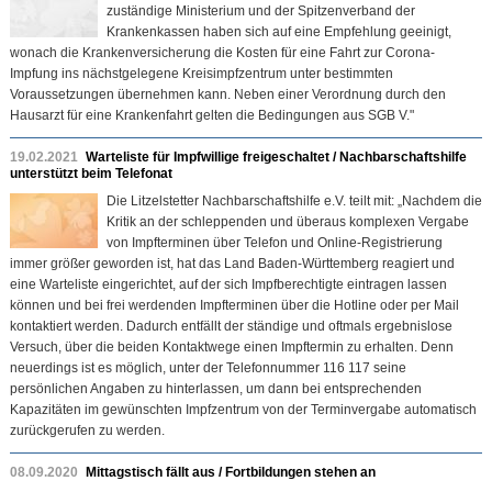
zuständige Ministerium und der Spitzenverband der
Krankenkassen haben sich auf eine Empfehlung geeinigt,
wonach die Krankenversicherung die Kosten für eine Fahrt zur Corona-
Impfung ins nächstgelegene Kreisimpfzentrum unter bestimmten
Voraussetzungen übernehmen kann. Neben einer Verordnung durch den
Hausarzt für eine Krankenfahrt gelten die Bedingungen aus SGB V."
19.02.2021
Warteliste für Impfwillige freigeschaltet / Nachbarschaftshilfe
unterstützt beim Telefonat
Die Litzelstetter Nachbarschaftshilfe e.V. teilt mit: „Nachdem die
Kritik an der schleppenden und überaus komplexen Vergabe
von Impfterminen über Telefon und Online-Registrierung
immer größer geworden ist, hat das Land Baden-Württemberg reagiert und
eine Warteliste eingerichtet, auf der sich Impfberechtigte eintragen lassen
können und bei frei werdenden Impfterminen über die Hotline oder per Mail
kontaktiert werden. Dadurch entfällt der ständige und oftmals ergebnislose
Versuch, über die beiden Kontaktwege einen Impftermin zu erhalten. Denn
neuerdings ist es möglich, unter der Telefonnummer 116 117 seine
persönlichen Angaben zu hinterlassen, um dann bei entsprechenden
Kapazitäten im gewünschten Impfzentrum von der Terminvergabe automatisch
zurückgerufen zu werden.
08.09.2020
Mittagstisch fällt aus / Fortbildungen stehen an