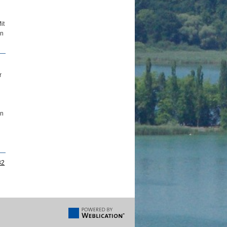
it
on
r
n
en
32