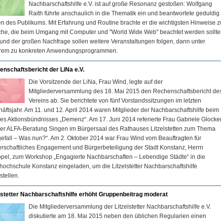
Nachbarschaftshilfe e.V. ist auf große Resonanz gestoßen: Wolfgang
Raith führte anschaulich in die Thematik ein und beantwortete geduldig
n des Publikums. Mit Erfahrung und Routine brachte er die wichtigsten Hinweise z
he, die beim Umgang mit Computer und "World Wide Web" beachtet werden sollte
und der großen Nachfrage sollen weitere Veranstaltungen folgen, dann unter
rem zu konkreten Anwendungsprogrammen.
nschaftsbericht der LiNa e.V.
Die Vorsitzende der LiNa, Frau Wind, legte auf der
Mitgliederversammlung des 18. Mai 2015 den Rechenschaftsbericht de
Vereins ab. Sie berichtete von fünf Vorstandssitzungen im letzten
äftsjahr. Am 11. und 12. April 2014 waren Mitglieder der Nachbarschaftshilfe beim
es Aktionsbündnisses „Demenz“. Am 17. Juni 2014 referierte Frau Gabriele Glocke
er ALFA-Beratung Singen im Bürgersaal des Rathauses Litzelstetten zum Thema
gefall – Was nun?“. Am 2. Oktober 2014 war Frau Wind vom Beauftragten für
rschaftliches Engagement und Bürgerbeteiligung der Stadt Konstanz, Herrn
pel, zum Workshop „Engagierte Nachbarschaften – Lebendige Städte“ in die
hochschule Konstanz eingeladen, um die Litzelstetter Nachbarschaftshilfe
stellen.
lstetter Nachbarschaftshilfe erhöht Gruppenbeitrag moderat
Die Mitgliederversammlung der Litzelstetter Nachbarschaftshilfe e.V.
diskutierte am 18. Mai 2015 neben den üblichen Regularien einen