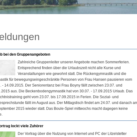
eldungen
ub bei den Gruppenangeboten
Zahlreiche Gruppenleiter unserer Angebote machen Sommerferien.
Entsprechend finden über die Urlaubszeit nicht alle Kurse und
Veranstaltungen wie gewohnt statt. Die Rückengymnastik und die
astik für bewegungseingeschränkte Personen von Frau Hansen pausieren vom
. - 14.09.2015. Der Seniorentanz bei Frau Boyny fällt zwischen 23.07. und
.2015 aus. Die Beckenbodengymnastik hat von 30.07. - 17.09.2015 Urlaub. Das
htnistraining geht vom 23.07. bis 17.09.2015 in Ferien. Die Sozial- und
esprechstunde fällt im August aus. Der Mittagstisch findet am 24.07. und danach a
eptember 2015 wieder statt. Das Boule-Spiel mittwochs macht dagegen keine
e.
rtrag lockt viele Zuhörer
Der Vortrag über die Nutzung von Internet und PC der Litzelstetter