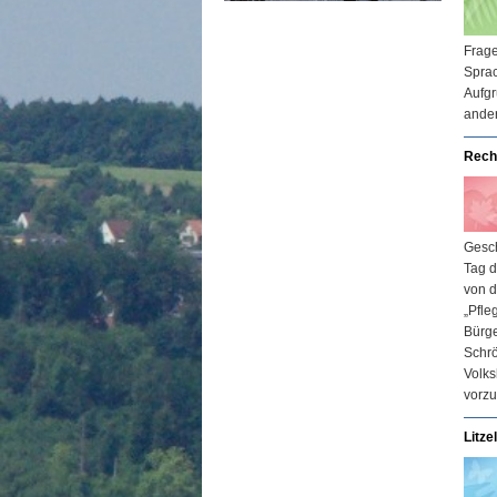
Frage
Sprac
Aufgr
ande
Reche
Gesch
Tag d
von d
„Pfle
Bürge
Schrö
Volks
vorzu
Litze