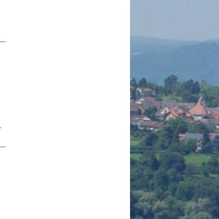
s
-
r