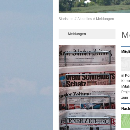
Startseite
Aktuelles
Meldungen
M
Meldungen
Mitg
in Ko
Kasse
Mitgl
Proje
zum T
Nachb