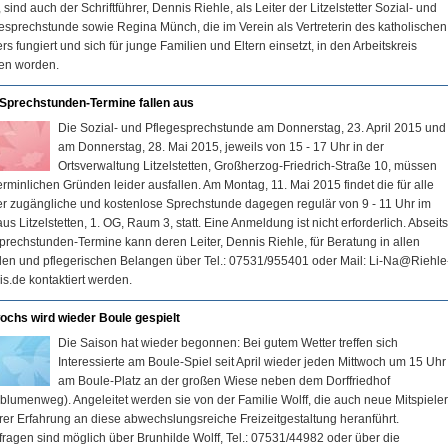
 sind auch der Schriftführer, Dennis Riehle, als Leiter der Litzelstetter Sozial- und
esprechstunde sowie Regina Münch, die im Verein als Vertreterin des katholischen
ers fungiert und sich für junge Familien und Eltern einsetzt, in den Arbeitskreis
en worden.
 Sprechstunden-Termine fallen aus
Die Sozial- und Pflegesprechstunde am Donnerstag, 23. April 2015 und
am Donnerstag, 28. Mai 2015, jeweils von 15 - 17 Uhr in der
Ortsverwaltung Litzelstetten, Großherzog-Friedrich-Straße 10, müssen
erminlichen Gründen leider ausfallen. Am Montag, 11. Mai 2015 findet die für alle
r zugängliche und kostenlose Sprechstunde dagegen regulär von 9 - 11 Uhr im
us Litzelstetten, 1. OG, Raum 3, statt. Eine Anmeldung ist nicht erforderlich. Abseit
prechstunden-Termine kann deren Leiter, Dennis Riehle, für Beratung in allen
len und pflegerischen Belangen über Tel.: 07531/955401 oder Mail: Li-Na@Riehle
s.de kontaktiert werden.
ochs wird wieder Boule gespielt
Die Saison hat wieder begonnen: Bei gutem Wetter treffen sich
Interessierte am Boule-Spiel seit April wieder jeden Mittwoch um 15 Uhr
am Boule-Platz an der großen Wiese neben dem Dorffriedhof
blumenweg). Angeleitet werden sie von der Familie Wolff, die auch neue Mitspiele
hrer Erfahrung an diese abwechslungsreiche Freizeitgestaltung heranführt.
ragen sind möglich über Brunhilde Wolff, Tel.: 07531/44982 oder über die