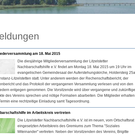
eldungen
liederversammlung am 18. Mai 2015
Die diesjährige Mitgliederversammlung der Litzelstetter
Nachbarschaftshilfe e.V. findet am Montag 18. Mai 2015 um 19 Uhr im
evangelischen Gemeindesaal der Auferstehungskirche, Holdersteig 25a
nstanz-Litzelstetten statt. Unter anderem werden der Rechenschaftsbericht, der
nbericht und das Protokoll der vergangenen Versammlung verlesen und von den
iedern entgegen genommen. Die Vorsitzende wird über vergangene und zukünftig
kte des Vereins sprechen und nötige Formalien abarbeiten. Die Mitglieder erhalten
ermin eine rechtzeitige Einladung samt Tagesordnung.
arschaftshilfe im Arbeitskreis vertreten
Die Litzelstetter Nachbarschaftshilfe e.V. ist im neuen, vom Ortschaftsrat
eingesetzten Arbeitskreis des Gremiums zum Thema "Soziales
Miteinander" vertreten. Neben der Vorsitzenden des Vereins, Brigitte