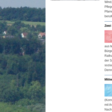
Wind,
Pfleg
Pfarr
beruf
Zwei
aus t
Bürge
Ratha
der S
sozia
Denni
Mittw
(Korn
mit i
Nachf