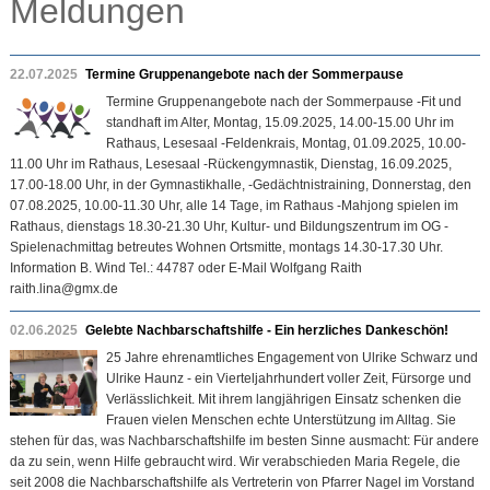
Meldungen
22.07.2025
Termine Gruppenangebote nach der Sommerpause
Termine Gruppenangebote nach der Sommerpause -Fit und
standhaft im Alter, Montag, 15.09.2025, 14.00-15.00 Uhr im
Rathaus, Lesesaal -Feldenkrais, Montag, 01.09.2025, 10.00-
11.00 Uhr im Rathaus, Lesesaal -Rückengymnastik, Dienstag, 16.09.2025,
17.00-18.00 Uhr, in der Gymnastikhalle, -Gedächtnistraining, Donnerstag, den
07.08.2025, 10.00-11.30 Uhr, alle 14 Tage, im Rathaus -Mahjong spielen im
Rathaus, dienstags 18.30-21.30 Uhr, Kultur- und Bildungszentrum im OG -
Spielenachmittag betreutes Wohnen Ortsmitte, montags 14.30-17.30 Uhr.
Information B. Wind Tel.: 44787 oder E-Mail Wolfgang Raith
raith.lina@gmx.de
02.06.2025
Gelebte Nachbarschaftshilfe - Ein herzliches Dankeschön!
25 Jahre ehrenamtliches Engagement von Ulrike Schwarz und
Ulrike Haunz - ein Vierteljahrhundert voller Zeit, Fürsorge und
Verlässlichkeit. Mit ihrem langjährigen Einsatz schenken die
Frauen vielen Menschen echte Unterstützung im Alltag. Sie
stehen für das, was Nachbarschaftshilfe im besten Sinne ausmacht: Für andere
da zu sein, wenn Hilfe gebraucht wird. Wir verabschieden Maria Regele, die
seit 2008 die Nachbarschaftshilfe als Vertreterin von Pfarrer Nagel im Vorstand