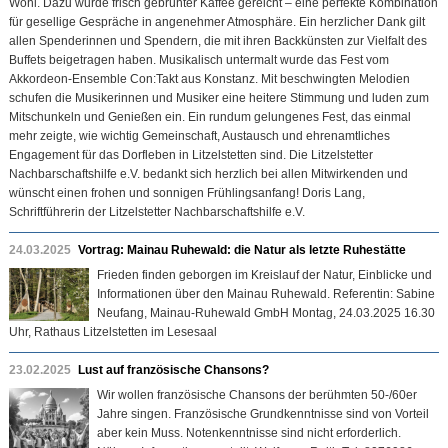
Wohl. Dazu wurde frisch gebrühter Kaffee gereicht – eine perfekte Kombination
für gesellige Gespräche in angenehmer Atmosphäre. Ein herzlicher Dank gilt
allen Spenderinnen und Spendern, die mit ihren Backkünsten zur Vielfalt des
Buffets beigetragen haben. Musikalisch untermalt wurde das Fest vom
Akkordeon-Ensemble Con:Takt aus Konstanz. Mit beschwingten Melodien
schufen die Musikerinnen und Musiker eine heitere Stimmung und luden zum
Mitschunkeln und Genießen ein. Ein rundum gelungenes Fest, das einmal
mehr zeigte, wie wichtig Gemeinschaft, Austausch und ehrenamtliches
Engagement für das Dorfleben in Litzelstetten sind. Die Litzelstetter
Nachbarschaftshilfe e.V. bedankt sich herzlich bei allen Mitwirkenden und
wünscht einen frohen und sonnigen Frühlingsanfang! Doris Lang,
Schriftführerin der Litzelstetter Nachbarschaftshilfe e.V.
24.03.2025
Vortrag: Mainau Ruhewald: die Natur als letzte Ruhestätte
Frieden finden geborgen im Kreislauf der Natur, Einblicke und
Informationen über den Mainau Ruhewald. Referentin: Sabine
Neufang, Mainau-Ruhewald GmbH Montag, 24.03.2025 16.30
Uhr, Rathaus Litzelstetten im Lesesaal
23.02.2025
Lust auf französische Chansons?
Wir wollen französische Chansons der berühmten 50-/60er
Jahre singen. Französische Grundkenntnisse sind von Vorteil
aber kein Muss. Notenkenntnisse sind nicht erforderlich.