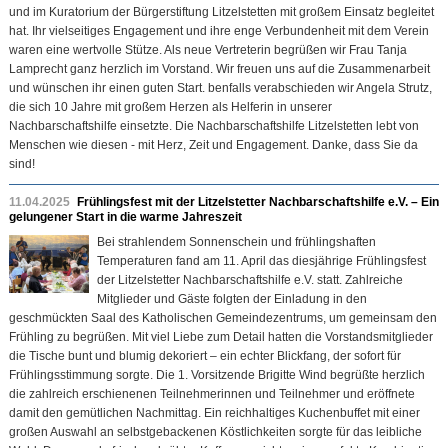
und im Kuratorium der Bürgerstiftung Litzelstetten mit großem Einsatz begleitet
hat. Ihr vielseitiges Engagement und ihre enge Verbundenheit mit dem Verein
waren eine wertvolle Stütze. Als neue Vertreterin begrüßen wir Frau Tanja
Lamprecht ganz herzlich im Vorstand. Wir freuen uns auf die Zusammenarbeit
und wünschen ihr einen guten Start. benfalls verabschieden wir Angela Strutz,
die sich 10 Jahre mit großem Herzen als Helferin in unserer
Nachbarschaftshilfe einsetzte. Die Nachbarschaftshilfe Litzelstetten lebt von
Menschen wie diesen - mit Herz, Zeit und Engagement. Danke, dass Sie da
sind!
11.04.2025
Frühlingsfest mit der Litzelstetter Nachbarschaftshilfe e.V. – Ein
gelungener Start in die warme Jahreszeit
Bei strahlendem Sonnenschein und frühlingshaften
Temperaturen fand am 11. April das diesjährige Frühlingsfest
der Litzelstetter Nachbarschaftshilfe e.V. statt. Zahlreiche
Mitglieder und Gäste folgten der Einladung in den
geschmückten Saal des Katholischen Gemeindezentrums, um gemeinsam den
Frühling zu begrüßen. Mit viel Liebe zum Detail hatten die Vorstandsmitglieder
die Tische bunt und blumig dekoriert – ein echter Blickfang, der sofort für
Frühlingsstimmung sorgte. Die 1. Vorsitzende Brigitte Wind begrüßte herzlich
die zahlreich erschienenen Teilnehmerinnen und Teilnehmer und eröffnete
damit den gemütlichen Nachmittag. Ein reichhaltiges Kuchenbuffet mit einer
großen Auswahl an selbstgebackenen Köstlichkeiten sorgte für das leibliche