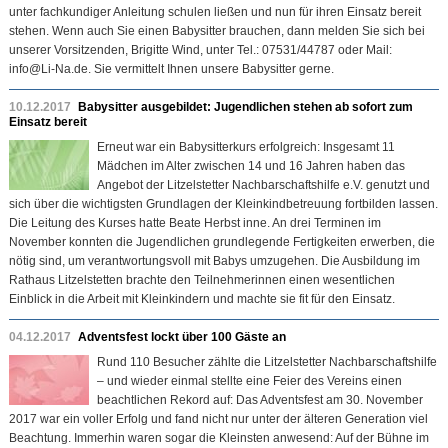
unter fachkundiger Anleitung schulen ließen und nun für ihren Einsatz bereit
stehen. Wenn auch Sie einen Babysitter brauchen, dann melden Sie sich bei
unserer Vorsitzenden, Brigitte Wind, unter Tel.: 07531/44787 oder Mail:
info@Li-Na.de. Sie vermittelt Ihnen unsere Babysitter gerne.
10.12.2017
Babysitter ausgebildet: Jugendlichen stehen ab sofort zum
Einsatz bereit
Erneut war ein Babysitterkurs erfolgreich: Insgesamt 11
Mädchen im Alter zwischen 14 und 16 Jahren haben das
Angebot der Litzelstetter Nachbarschaftshilfe e.V. genutzt und
sich über die wichtigsten Grundlagen der Kleinkindbetreuung fortbilden lassen.
Die Leitung des Kurses hatte Beate Herbst inne. An drei Terminen im
November konnten die Jugendlichen grundlegende Fertigkeiten erwerben, die
nötig sind, um verantwortungsvoll mit Babys umzugehen. Die Ausbildung im
Rathaus Litzelstetten brachte den Teilnehmerinnen einen wesentlichen
Einblick in die Arbeit mit Kleinkindern und machte sie fit für den Einsatz.
04.12.2017
Adventsfest lockt über 100 Gäste an
Rund 110 Besucher zählte die Litzelstetter Nachbarschaftshilfe
– und wieder einmal stellte eine Feier des Vereins einen
beachtlichen Rekord auf: Das Adventsfest am 30. November
2017 war ein voller Erfolg und fand nicht nur unter der älteren Generation viel
Beachtung. Immerhin waren sogar die Kleinsten anwesend: Auf der Bühne im