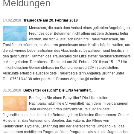
Meldungen
14.02.2018
Trauercafé am 20. Februar 2018
Menschen, die nach dem Verlust eines geliebten Angehörigen,
Freundes oder Bekannten nicht allein mit dem Schmerz fertig
werden, die sich Austausch über ihre Trauer wünschen, die
Trost finden möchten, mit Anderen gemeinsam neue Kraft schöpfen wollen, um
die schwierige Lebenssituation des Abschieds zu bewältigen, sind herzlich in
den geschützten Rahmen des Trauercafés der Litzelstetter Nachbarschaftshilfe
e.V. eingeladen. Der nächste Termin ist am 20. Februar 2018 von 15 - 17 Uhr
im katholischen Gemeindehaus im Kornblumenweg 22A in Litzelstetten.
Auskünfte erteilt die ausgebildete Trauerbegleiterin Angelika Brunner unter
Tel.: 07531/44138 oder per Mail: Brunner.Angelika@t-online.de.
31.01.2018
Babysitter gesucht? Die LiNa vermittelt...
Benötigen Sie einen Babysitter? Die Litzelstetter
Nachbarschaftshilfe e.V. vermittelt nach dem im vergangenen
Jahr durchgeführten Babysitter-Kurs ausgebildete
Jugendliche, die bei Ihnen die Betreuung Ihrer Kleinsten übernehmen. Ob der
Hütedienst, das Vorlesen und Spielen, das Füttern, die Pflege von
Kleinkindern, Hygiene, Ernährung und der altersgerechte Umgang - all das
stand neben rechtlichen Fragen auf dem Programm, als sich die Jugendlichen