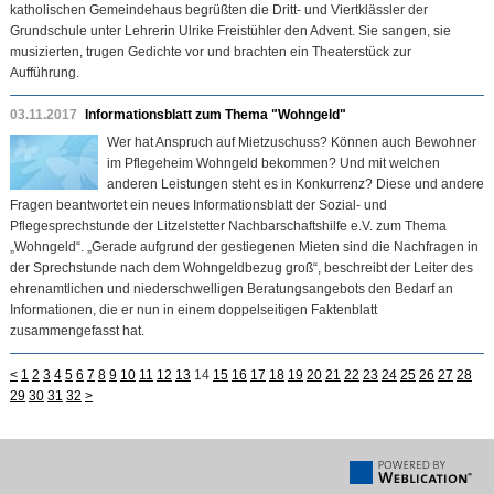
katholischen Gemeindehaus begrüßten die Dritt- und Viertklässler der
Grundschule unter Lehrerin Ulrike Freistühler den Advent. Sie sangen, sie
musizierten, trugen Gedichte vor und brachten ein Theaterstück zur
Aufführung.
03.11.2017
Informationsblatt zum Thema "Wohngeld"
Wer hat Anspruch auf Mietzuschuss? Können auch Bewohner
im Pflegeheim Wohngeld bekommen? Und mit welchen
anderen Leistungen steht es in Konkurrenz? Diese und andere
Fragen beantwortet ein neues Informationsblatt der Sozial- und
Pflegesprechstunde der Litzelstetter Nachbarschaftshilfe e.V. zum Thema
„Wohngeld“. „Gerade aufgrund der gestiegenen Mieten sind die Nachfragen in
der Sprechstunde nach dem Wohngeldbezug groß“, beschreibt der Leiter des
ehrenamtlichen und niederschwelligen Beratungsangebots den Bedarf an
Informationen, die er nun in einem doppelseitigen Faktenblatt
zusammengefasst hat.
<
1
2
3
4
5
6
7
8
9
10
11
12
13
14
15
16
17
18
19
20
21
22
23
24
25
26
27
28
29
30
31
32
>