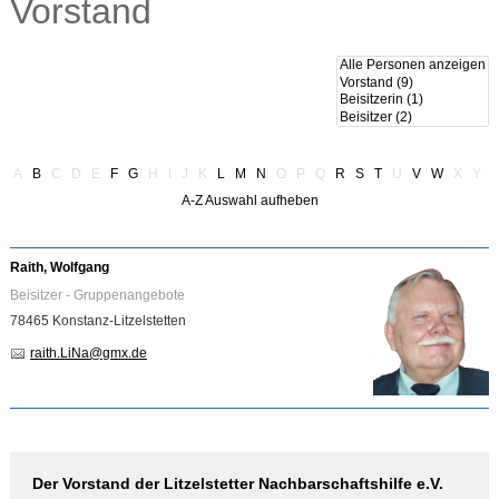
Vorstand
A
B
C
D
E
F
G
H
I
J
K
L
M
N
O
P
Q
R
S
T
U
V
W
X
Y
Z
A-Z Auswahl aufheben
Raith, Wolfgang
Beisitzer - Gruppenangebote
78465 Konstanz-Litzelstetten
raith.LiNa
@
gmx.de
Der Vorstand der Litzelstetter Nachbarschaftshilfe e.V.